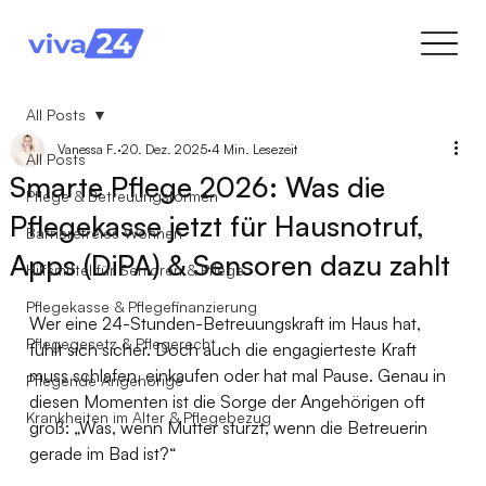
All Posts
Vanessa F.
20. Dez. 2025
4 Min. Lesezeit
All Posts
Smarte Pflege 2026: Was die
Pflege & Betreuungsformen
Pflegekasse jetzt für Hausnotruf,
Barrierefreies Wohnen
Apps (DiPA) & Sensoren dazu zahlt
Hilfsmittel für Senioren & Pflege
Pflegekasse & Pflegefinanzierung
Wer eine 24-Stunden-Betreuungskraft im Haus hat, 
Pflegegesetz & Pflegerecht
fühlt sich sicher. Doch auch die engagierteste Kraft 
muss schlafen, einkaufen oder hat mal Pause. Genau in 
Pflegende Angehörige
diesen Momenten ist die Sorge der Angehörigen oft 
Krankheiten im Alter & Pflegebezug
groß: „Was, wenn Mutter stürzt, wenn die Betreuerin 
gerade im Bad ist?“