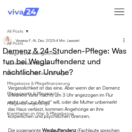
All Posts
Vanessa F.
16. Dez. 2025
4 Min. Lesezeit
All Posts
Demenz & 24-Stunden-Pflege: Was
Pflege & Betreuungsformen
tun bei Weglauftendenz und
Barrierefreies Wohnen
nächtlicher Unruhe?
Hilfsmittel für Senioren & Pflege
Pflegekasse & Pflegefinanzierung
Vergesslichkeit ist das eine. Aber wenn der an Demenz 
Pflegegesetz & Pflegerecht
erkrankte Vater nachts um 3 Uhr angezogen im Flur 
steht und „zur Arbeit“ will, oder die Mutter unbemerkt 
Pflegende Angehörige
das Haus verlässt, kommen Angehörige an ihre 
Krankheiten im Alter & Pflegebezug
körperlichen und psychischen Grenzen.
Die sogenannte 
Weglauftendenz
 (Fachleute sprechen 