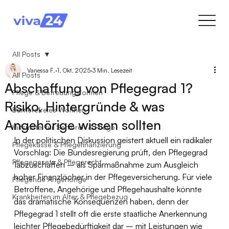
All Posts
Vanessa F.
1. Okt. 2025
3 Min. Lesezeit
All Posts
Abschaffung von Pflegegrad 1?
Pflege & Betreuungsformen
Risiko, Hintergründe & was
Barrierefreies Wohnen
Angehörige wissen sollten
Hilfsmittel für Senioren & Pflege
In der politischen Diskussion geistert aktuell ein radikaler 
Pflegekasse & Pflegefinanzierung
Vorschlag: Die Bundesregierung prüft, den Pflegegrad 
Pflegegesetz & Pflegerecht
1abzuschaffen – als Sparmaßnahme zum Ausgleich 
hoher Finanzlöcher in der Pflegeversicherung. Für viele 
Pflegende Angehörige
Betroffene, Angehörige und Pflegehaushalte könnte 
Krankheiten im Alter & Pflegebezug
das dramatische Konsequenzen haben, denn der 
Pflegegrad 1 stellt oft die erste staatliche Anerkennung 
leichter Pflegebedürftigkeit dar – mit Leistungen wie 