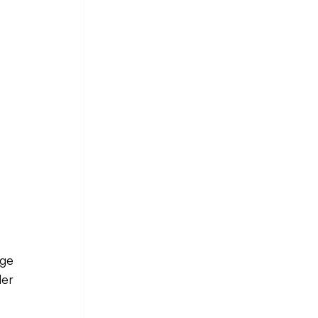
ge 
er 
 