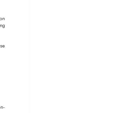
on 
ng 
se 
en-