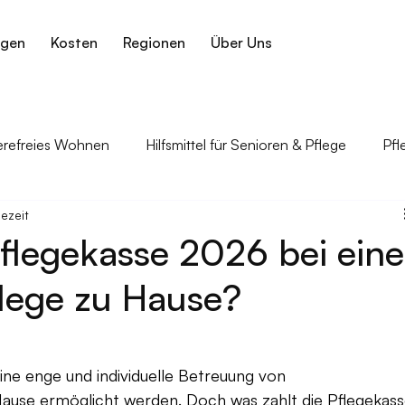
ngen
Kosten
Regionen
Über Uns
ierefreies Wohnen
Hilfsmittel für Senioren & Pflege
Pfl
sezeit
gehörige
Krankheiten im Alter & Pflegebezug
Pflegekasse 2026 bei eine
lege zu Hause?
ne enge und individuelle Betreuung von 
Hause ermöglicht werden. Doch was zahlt die Pflegekass