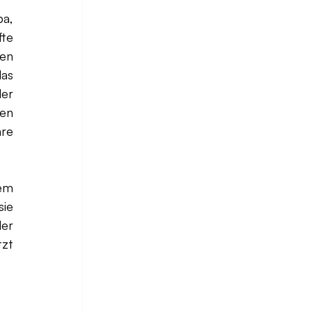
a, 
te 
en 
as 
er 
en 
re 
em 
ie 
er 
zt 