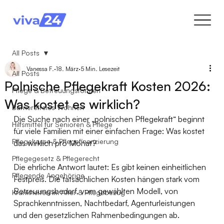
All Posts
Vanessa F.
18. März
5 Min. Lesezeit
All Posts
Polnische Pflegekraft Kosten 2026:
Pflege & Betreuungsformen
Was kostet es wirklich?
Barrierefreies Wohnen
Die Suche nach einer „polnischen Pflegekraft“ beginnt 
Hilfsmittel für Senioren & Pflege
für viele Familien mit einer einfachen Frage: Was kostet 
Pflegekasse & Pflegefinanzierung
das wirklich pro Monat?
Pflegegesetz & Pflegerecht
Die ehrliche Antwort lautet: Es gibt keinen einheitlichen 
Pflegende Angehörige
Festpreis. Die tatsächlichen Kosten hängen stark vom 
Betreuungsbedarf, vom gewählten Modell, von 
Krankheiten im Alter & Pflegebezug
Sprachkenntnissen, Nachtbedarf, Agenturleistungen 
und den gesetzlichen Rahmenbedingungen ab. 