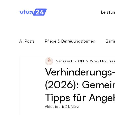
Leistu
All Posts
Pflege & Betreuungsformen
Barr
Vanessa F.
7. Okt. 2025
3 Min. Lese
Pflegegesetz & Pflegerecht
Pflegende An
Verhinderungs-
(2026): Gemei
Tipps für Ange
Aktualisiert:
31. März