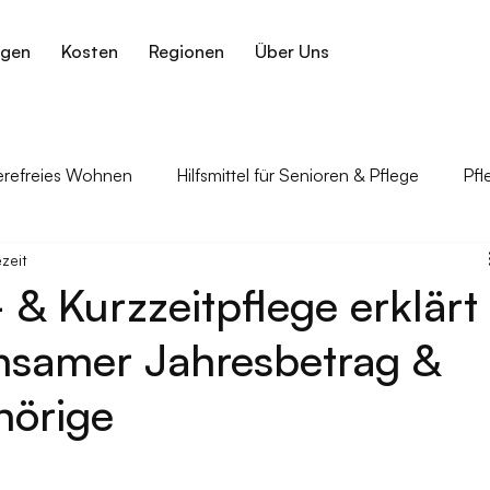
ngen
Kosten
Regionen
Über Uns
ierefreies Wohnen
Hilfsmittel für Senioren & Pflege
Pfl
zeit
gehörige
Krankheiten im Alter & Pflegebezug
 & Kurzzeitpflege erklärt
nsamer Jahresbetrag &
hörige