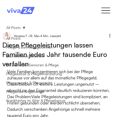
All Posts
Vanessa F.
18. Mai
4 Min. Lesezeit
All Posts
Diese Pflegeleistungen lassen
Pflege & Betreuungsformen
Familien jedes Jahr tausende Euro
Barrierefreies Wohnen
verfallen
Hilfsmittel für Senioren & Pflege
Viele Familien konzentrieren sich bei der Pflege 
Pflegekasse & Pflegefinanzierung
zuhause vor allem auf das monatliche Pflegegeld. 
Pflegegesetz & Pflegerecht
Dabei bleiben oft weitere Leistungen ungenutzt – 
obwohl sie den Eigenanteil deutlich reduzieren könnten.
Pflegende Angehörige
Das Problem:Viele Pflegeleistungen sind kompliziert, an 
Krankheiten im Alter & Pflegebezug
Fristen gebunden oder werden schlicht übersehen.
Dadurch verschenken Angehörige schnell mehrere 
tausend Euro pro Jahr.