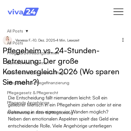
All Posts
Vanessa F.
10. Dez. 2025
4 Min. Lesezeit
All Posts
Pflegeheim vs. 24-Stunden-
Pflege & Betreuungsformen
Betreuung: Der große
Barrierefreies Wohnen
Kostenvergleich 2026 (Wo sparen
Hilfsmittel für Senioren & Pflege
Sie mehr?)
Pflegekasse & Pflegefinanzierung
Pflegegesetz & Pflegerecht
Die Entscheidung fällt niemandem leicht: Soll ein 
Pflegende Angehörige
geliebter Mensch in ein Pflegeheim ziehen oder ist eine 
Betreuung in den eigenen vier Wänden möglich? 
Krankheiten im Alter & Pflegebezug
Neben den emotionalen Aspekten spielt das Geld eine 
entscheidende Rolle. Viele Angehörige unterliegen 