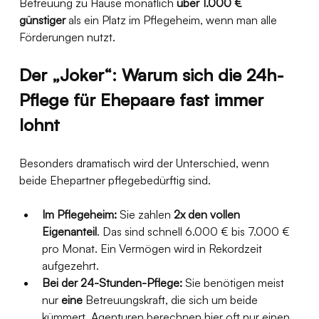
Betreuung zu Hause monatlich 
über 1.000 € 
günstiger
 als ein Platz im Pflegeheim, wenn man alle 
Förderungen nutzt.
Der „Joker“: Warum sich die 24h-
Pflege für Ehepaare fast immer 
lohnt
Besonders dramatisch wird der Unterschied, wenn 
beide Ehepartner pflegebedürftig sind.
Im Pflegeheim:
 Sie zahlen 
2x den vollen 
Eigenanteil
. Das sind schnell 6.000 € bis 7.000 € 
pro Monat. Ein Vermögen wird in Rekordzeit 
aufgezehrt.
Bei der 24-Stunden-Pflege:
 Sie benötigen meist 
nur 
eine
 Betreuungskraft, die sich um beide 
kümmert. Agenturen berechnen hier oft nur einen 