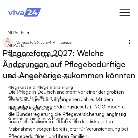
All Posts
Vanessa F.
26. Juni
4 Min. Lesezeit
All Posts
Pflegereform 2027: Welche
Pflege & Betreuungsformen
Änderungen auf Pflegebedürftige
Barrierefreies Wohnen
und Angehörige zukommen könnten
Hilfsmittel für Senioren & Pflege
Pflegekasse & Pflegefinanzierung
Die Pflege in Deutschland steht vor einer der größten 
Pflegegesetz & Pflegerecht
Veränderungen der vergangenen Jahre. Mit dem 
geplanten Pflegeneuordnungsgesetz (PNOG) möchte 
Pflegende Angehörige
die Bundesregierung die Pflegeversicherung langfristig 
Krankheiten im Alter & Pflegebezug
finanziell stabilisieren. Doch viele der diskutierten 
Maßnahmen sorgen bereits jetzt für Verunsicherung bei 
Pflegebedürftigen und ihren Familien.