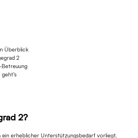
im Überblick
gegrad 2
n-Betreuung
 geht’s
grad 2?
ein erheblicher Unterstützungsbedarf vorliegt. 