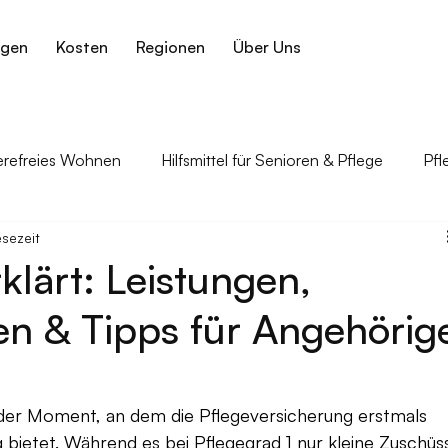
ngen
Kosten
Regionen
Über Uns
ierefreies Wohnen
Hilfsmittel für Senioren & Pflege
Pfl
esezeit
gehörige
Krankheiten im Alter & Pflegebezug
klärt: Leistungen,
n & Tipps für Angehörig
en der Moment, an dem die Pflegeversicherung erstmals 
g bietet. Während es bei Pflegegrad 1 nur kleine Zuschüs