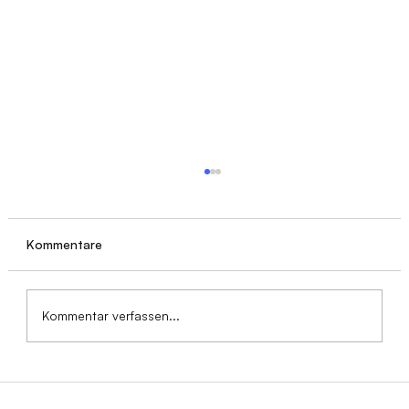
Kommentare
Kommentar verfassen...
24-Stunden-Pflege Kostenrechner
2026: So berechnen Sie Ihren