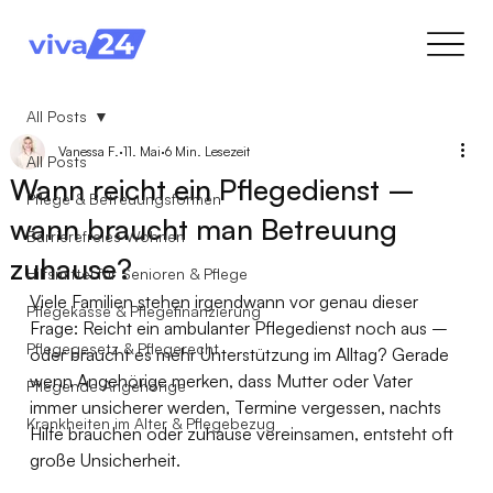
All Posts
Vanessa F.
11. Mai
6 Min. Lesezeit
All Posts
Wann reicht ein Pflegedienst –
Pflege & Betreuungsformen
wann braucht man Betreuung
Barrierefreies Wohnen
zuhause?
Hilfsmittel für Senioren & Pflege
Viele Familien stehen irgendwann vor genau dieser 
Pflegekasse & Pflegefinanzierung
Frage: Reicht ein ambulanter Pflegedienst noch aus – 
Pflegegesetz & Pflegerecht
oder braucht es mehr Unterstützung im Alltag? Gerade 
wenn Angehörige merken, dass Mutter oder Vater 
Pflegende Angehörige
immer unsicherer werden, Termine vergessen, nachts 
Krankheiten im Alter & Pflegebezug
Hilfe brauchen oder zuhause vereinsamen, entsteht oft 
große Unsicherheit.