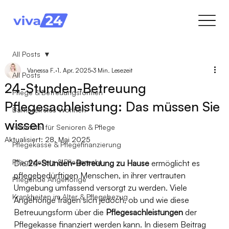
All Posts
Vanessa F.
1. Apr. 2025
3 Min. Lesezeit
All Posts
24-Stunden-Betreuung
Pflege & Betreuungsformen
Pflegesachleistung: Das müssen Sie
Barrierefreies Wohnen
wissen
Hilfsmittel für Senioren & Pflege
Aktualisiert:
28. Mai 2025
Pflegekasse & Pflegefinanzierung
Pflegegesetz & Pflegerecht
Die 
24-Stunden-Betreuung zu Hause
 ermöglicht es 
pflegebedürftigen Menschen, in ihrer vertrauten 
Pflegende Angehörige
Umgebung umfassend versorgt zu werden. Viele 
Krankheiten im Alter & Pflegebezug
Angehörige fragen sich jedoch, ob und wie diese 
Betreuungsform über die 
Pflegesachleistungen
 der 
Pflegekasse finanziert werden kann. In diesem Beitrag 