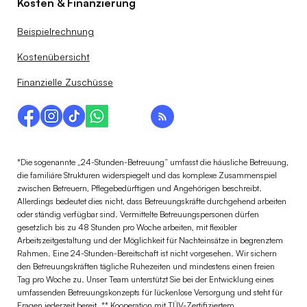
Kosten & Finanzierung
Beispielrechnung
Kostenübersicht
Finanzielle Zuschüsse
*Die sogenannte „24-Stunden-Betreuung“ umfasst die häusliche Betreuung,
die familiäre Strukturen widerspiegelt und das komplexe Zusammenspiel
zwischen Betreuern, Pflegebedürftigen und Angehörigen beschreibt.
Allerdings bedeutet dies nicht, dass Betreuungskräfte durchgehend arbeiten
oder ständig verfügbar sind. Vermittelte Betreuungspersonen dürfen
gesetzlich bis zu 48 Stunden pro Woche arbeiten, mit flexibler
Arbeitszeitgestaltung und der Möglichkeit für Nachteinsätze in begrenztem
Rahmen. Eine 24-Stunden-Bereitschaft ist nicht vorgesehen. Wir sichern
den Betreuungskräften tägliche Ruhezeiten und mindestens einen freien
Tag pro Woche zu. Unser Team unterstützt Sie bei der Entwicklung eines
umfassenden Betreuungskonzepts für lückenlose Versorgung und steht für
Fragen jederzeit bereit. ** Kooperation mit TÜV-Zertifiziertem