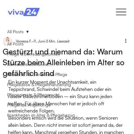
All Posts
Vanessa F.
11. Juni
5 Min. Lesezeit
All Posts
Gestürzt und niemand da: Warum
Pflege & Betreuungsformen
Stürze beim Alleinleben im Alter so
Barrierefreies Wohnen
gefährlich sind
Hilfsmittel für Senioren & Pflege
Ein kurzer Moment der Unachtsamkeit, ein 
Pflegekasse & Pflegefinanzierung
Teppichrand, Schwindel beim Aufstehen oder ein 
Pflegegesetz & Pflegerecht
nasser Badezimmerboden – ein Sturz kann jeden 
treffen. Für ältere Menschen hat er jedoch oft 
Pflegende Angehörige
weitreichende Folgen.
Krankheiten im Alter & Pflegebezug
Besonders kritisch wird die Situation, wenn Senioren 
allein leben. Denn nicht immer ist sofort jemand da, der 
helfen kann. Manchmal vergehen Stunden, in manchen 